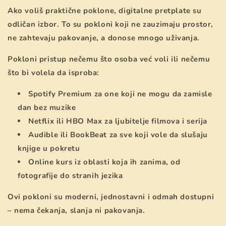
Ako voliš praktične poklone, digitalne pretplate su
odličan izbor. To su pokloni koji ne zauzimaju prostor,
ne zahtevaju pakovanje, a donose mnogo uživanja.
Pokloni pristup nečemu što osoba već voli ili nečemu
što bi volela da isproba:
Spotify Premium za one koji ne mogu da zamisle
dan bez muzike
Netflix ili HBO Max za ljubitelje filmova i serija
Audible ili BookBeat za sve koji vole da slušaju
knjige u pokretu
Online kurs iz oblasti koja ih zanima, od
fotografije do stranih jezika
Ovi pokloni su moderni, jednostavni i odmah dostupni
– nema čekanja, slanja ni pakovanja.