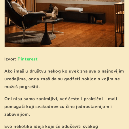
Izvor:
Pinterest
Ako imaš u društvu nekog ko uvek zna sve o najnovijim
uređajima, onda znaš da su gadžeti poklon s kojim ne
možeš pogrešiti.
Oni nisu samo zanimljivi, već često i praktični – mali
pomagači koji svakodnevicu čine jednostavnijom i
zabavnijom.
Evo nekoliko ideja koje će oduševiti svakog