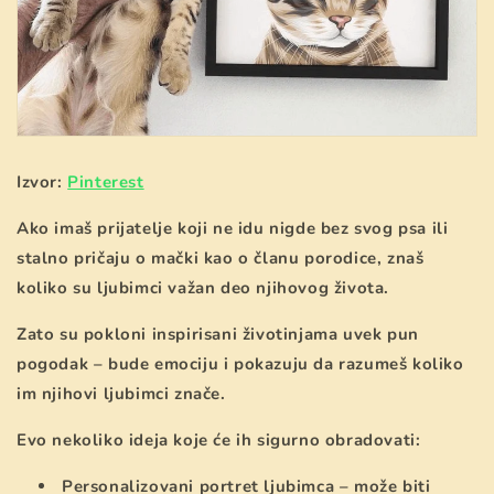
Izvor:
Pinterest
Ako imaš prijatelje koji ne idu nigde bez svog psa ili
stalno pričaju o mački kao o članu porodice, znaš
koliko su ljubimci važan deo njihovog života.
Zato su pokloni inspirisani životinjama uvek pun
pogodak – bude emociju i pokazuju da razumeš koliko
im njihovi ljubimci znače.
Evo nekoliko ideja koje će ih sigurno obradovati:
Personalizovani portret ljubimca – može biti