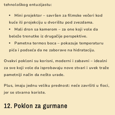
tehnološkog entuzijastu:
Mini projektor – savršen za filmske večeri kod
kuće ili projekciju u dvorištu pod zvezdama.
Mali dron sa kamerom – za one koji vole da
beleže trenutke iz drugačije perspektive.
Pametna termos boca – pokazuje temperaturu
pića i podseća da ne zaborave na hidrataciju.
Ovakvi pokloni su korisni, moderni i zabavni – idealni
za sve koji vole da isprobavaju nove stvari i uvek traže
pametniji način da nešto urade.
Plus, imaju jednu veliku prednost: neće završiti u fioci,
jer se stvarno koriste.
12. Poklon za gurmane