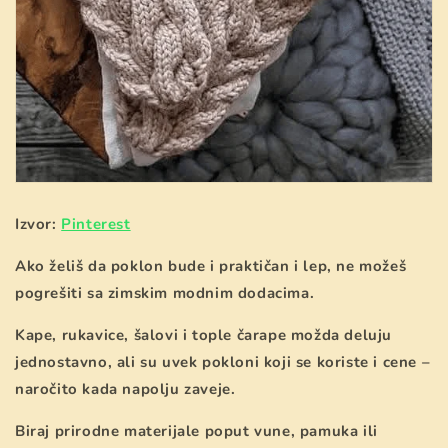
Izvor:
Pinterest
Ako želiš da poklon bude i praktičan i lep, ne možeš
pogrešiti sa zimskim modnim dodacima.
Kape, rukavice, šalovi i tople čarape možda deluju
jednostavno, ali su uvek pokloni koji se koriste i cene –
naročito kada napolju zaveje.
Biraj prirodne materijale poput vune, pamuka ili