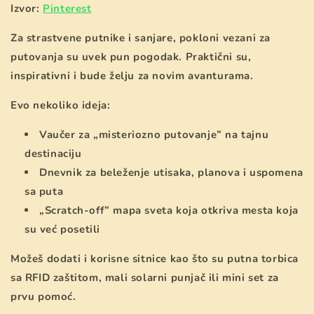
Izvor:
Pinterest
Za strastvene putnike i sanjare, pokloni vezani za
putovanja su uvek pun pogodak. Praktični su,
inspirativni i
bude želju za novim avanturama.
Evo nekoliko ideja:
Vaučer za „misteriozno putovanje” na tajnu
destinaciju
Dnevnik za beleženje utisaka, planova i uspomena
sa puta
„Scratch-off” mapa sveta koja otkriva mesta koja
su već posetili
Možeš dodati i korisne sitnice kao što su putna torbica
sa RFID zaštitom, mali solarni punjač ili mini set za
prvu pomoć.