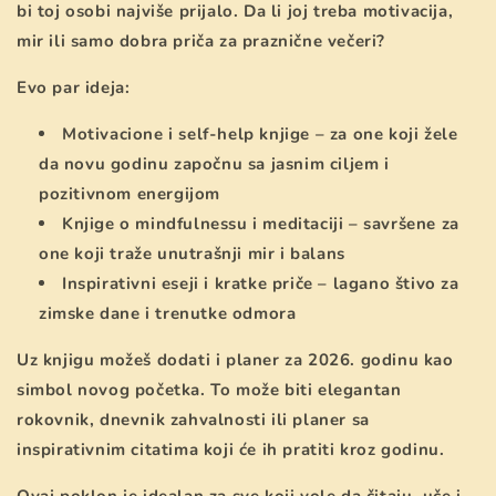
bi toj osobi najviše prijalo. Da li joj treba motivacija,
mir ili samo dobra priča za praznične večeri?
Evo par ideja:
Motivacione i self-help knjige – za one koji žele
da novu godinu započnu sa jasnim ciljem i
pozitivnom energijom
Knjige o mindfulnessu i meditaciji – savršene za
one koji traže unutrašnji mir i balans
Inspirativni eseji i kratke priče – lagano štivo za
zimske dane i trenutke odmora
Uz knjigu možeš dodati i planer za 2026. godinu kao
simbol novog početka. To može biti elegantan
rokovnik, dnevnik zahvalnosti ili planer sa
inspirativnim citatima koji će ih pratiti kroz godinu.
Ovaj poklon je idealan za sve koji vole da čitaju, uče i