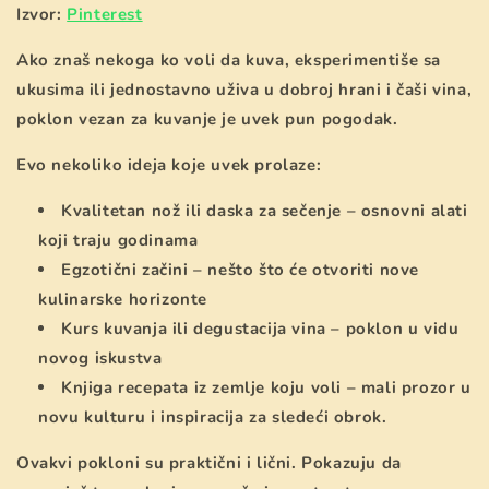
Izvor:
Pinterest
Ako znaš nekoga ko voli da kuva, eksperimentiše sa
ukusima ili jednostavno uživa u dobroj hrani i čaši vina,
poklon vezan za kuvanje je uvek pun pogodak.
Evo nekoliko ideja koje uvek prolaze:
Kvalitetan nož ili daska za sečenje – osnovni alati
koji traju godinama
Egzotični začini – nešto što će otvoriti nove
kulinarske horizonte
Kurs kuvanja ili degustacija vina – poklon u vidu
novog iskustva
Knjiga recepata iz zemlje koju voli – mali prozor u
novu kulturu i inspiracija za sledeći obrok.
Ovakvi pokloni su praktični i lični. Pokazuju da