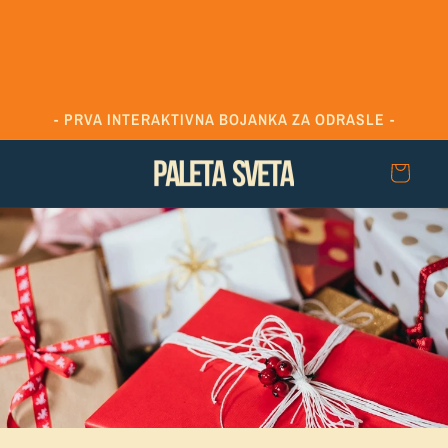
Preskoči
na
sadržaj
- PRVA INTERAKTIVNA BOJANKA ZA ODRASLE -
Korpa