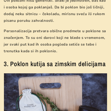
Ovi pokloni nisu generički. Svaki je jedinstven, baš kao
i osoba kojoj ga poklanjaš. Da bi poklon bio još ličniji,
dodaj neku sitnicu – čokoladu, mirisnu sveću ili rukom
pisanu poruku zahvalnosti.
Personalizacija pretvara obične predmete u poklone sa
značenjem. To su oni darovi koji ne blede s vremenom,
jer svaki put kad ih osoba pogleda setiće se tebe i
trenutka kada si ih poklonio.
3. Poklon kutija sa zimskim delicijama