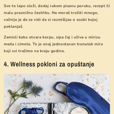
Sve to lepo složi, dodaj rukom pisanu poruku, recept ili
malu prazničnu čestitku. Ne moraš trošiti mnogo,
važnije je da se vidi da si razmišljao o osobi kojoj
poklanjaš.
Zamisli kako otvara korpu, sipa čaj i uživa u mirisu
meda i cimeta. To je onaj jednostavan trenutak mira
koji svi tražimo na kraju godine.
4. Wellness pokloni za opuštanje