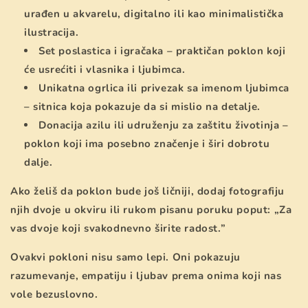
urađen u akvarelu, digitalno ili kao minimalistička
ilustracija.
Set poslastica i igračaka – praktičan poklon koji
će usrećiti i vlasnika i ljubimca.
Unikatna ogrlica ili privezak sa imenom ljubimca
– sitnica koja pokazuje da si mislio na detalje.
Donacija azilu ili udruženju za zaštitu životinja –
poklon koji ima posebno značenje i širi dobrotu
dalje.
Ako želiš da poklon bude još ličniji, dodaj fotografiju
njih dvoje u okviru ili rukom pisanu poruku poput: „Za
vas dvoje koji svakodnevno širite radost.”
Ovakvi pokloni nisu samo lepi. Oni pokazuju
razumevanje, empatiju i ljubav prema onima koji nas
vole bezuslovno.