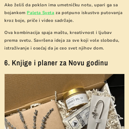
Ako želiš da poklon ima umetničku notu, upari ga sa
bojankom
Paleta Sveta
za potpuno iskustvo putovanja
kroz boje, priče i video sadržaje.
Ova kombinacija spaja maštu, kreativnost i ljubav
prema svetu. Savršena ideja za sve koji vole slobodu,
istraživanje i osećaj da je ceo svet njihov dom.
6. Knjige i planer za Novu godinu