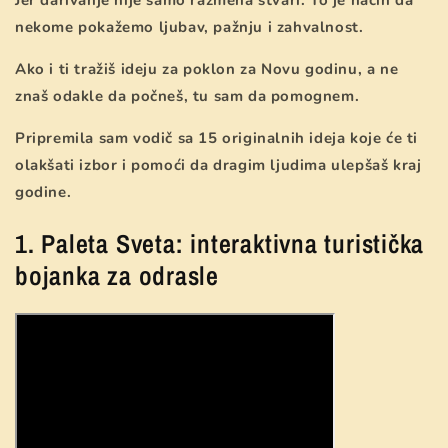
nekome pokažemo ljubav, pažnju i zahvalnost.
Ako i ti tražiš ideju za poklon za Novu godinu, a ne
znaš odakle da počneš, tu sam da pomognem.
Pripremila sam vodič sa 15 originalnih ideja koje će ti
olakšati izbor i pomoći da dragim ljudima ulepšaš kraj
godine.
1. Paleta Sveta: interaktivna turistička
bojanka za odrasle