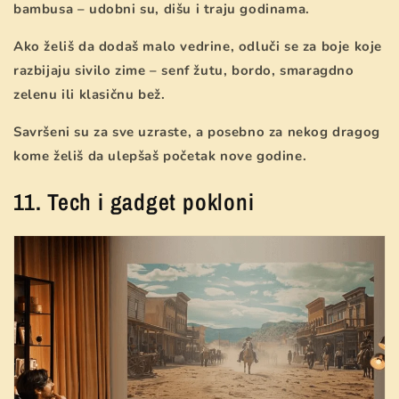
bambusa – udobni su, dišu i traju godinama.
Ako želiš da dodaš malo vedrine, odluči se za boje koje
razbijaju sivilo zime – senf žutu, bordo, smaragdno
zelenu ili klasičnu bež.
Savršeni su za sve uzraste, a posebno za nekog dragog
kome želiš da ulepšaš početak nove godine.
11. Tech i gadget pokloni