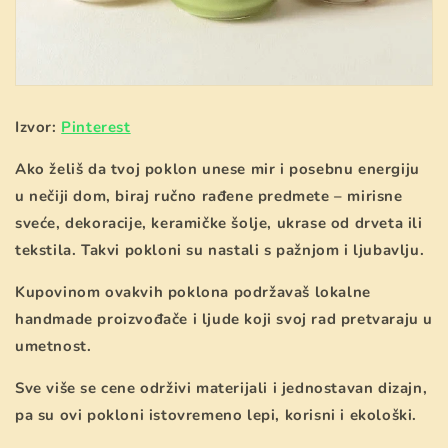
Izvor:
Pinterest
Ako želiš da tvoj poklon unese mir i posebnu energiju
u nečiji dom, biraj ručno rađene predmete – mirisne
sveće, dekoracije, keramičke šolje, ukrase od drveta ili
tekstila. Takvi pokloni su nastali s pažnjom i ljubavlju.
Kupovinom ovakvih poklona podržavaš lokalne
handmade proizvođače i ljude koji svoj rad pretvaraju u
umetnost.
Sve više se cene održivi materijali i jednostavan dizajn,
pa su ovi pokloni istovremeno lepi, korisni i ekološki.