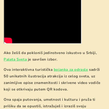
Ako želiš da pokloniš jedinstveno iskustvo u Srbiji,
Paleta Sveta
je savršen izbor.
Ova interaktivna turistička
bojanka za odrasle
sadrži
50 unikatnih ilustracija atrakcija
iz celog sveta, uz
zanimljive
opise znamenitosti
i
skrivene video vodiče
koji se otkrivaju putem QR kodova.
Ona spaja putovanja, umetnost i kulturu i pruža ti
priliku da se opustiš, istražuješ i izraziš svoju