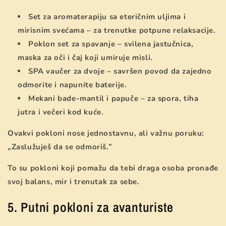
Set za aromaterapiju sa eteričnim uljima i
mirisnim svećama – za trenutke potpune relaksacije.
Poklon set za spavanje – svilena jastučnica,
maska za oči i čaj koji umiruje misli.
SPA vaučer za dvoje – savršen povod da zajedno
odmorite i napunite baterije.
Mekani bade-mantil i papuče – za spora, tiha
jutra i večeri kod kuće.
Ovakvi pokloni nose jednostavnu, ali važnu poruku:
„Zaslužuješ da se odmoriš.”
To su pokloni koji pomažu da tebi draga osoba pronađe
svoj balans, mir i trenutak za sebe.
5. Putni pokloni za avanturiste