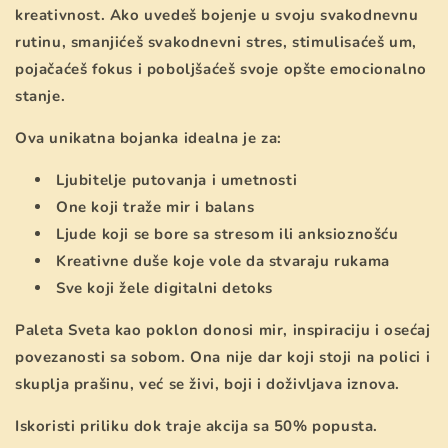
kreativnost. Ako uvedeš bojenje u svoju svakodnevnu
rutinu, smanjićeš svakodnevni stres, stimulisaćeš um,
pojačaćeš fokus i poboljšaćeš svoje opšte emocionalno
stanje.
Ova unikatna bojanka idealna je za:
Ljubitelje putovanja i umetnosti
One koji traže mir i balans
Ljude koji se bore sa stresom ili anksioznošću
Kreativne duše koje vole da stvaraju rukama
Sve koji žele digitalni detoks
Paleta Sveta kao poklon donosi mir, inspiraciju i osećaj
povezanosti sa sobom. Ona nije dar koji stoji na polici i
skuplja prašinu, već se živi, boji i doživljava iznova.
Iskoristi priliku dok traje akcija sa
50% popusta
.