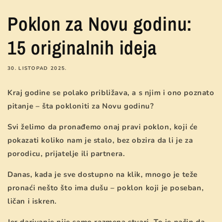
Poklon za Novu godinu:
15 originalnih ideja
30. LISTOPAD 2025.
Kraj godine se polako približava, a s njim i ono poznato
pitanje – šta pokloniti za Novu godinu?
Svi želimo da pronađemo onaj pravi poklon, koji će
pokazati koliko nam je stalo, bez obzira da li je za
porodicu, prijatelje ili partnera.
Danas, kada je sve dostupno na klik, mnogo je teže
pronaći nešto što ima dušu – poklon koji je poseban,
ličan i iskren.
Jer darivanje nije samo razmena stvari. To je način da