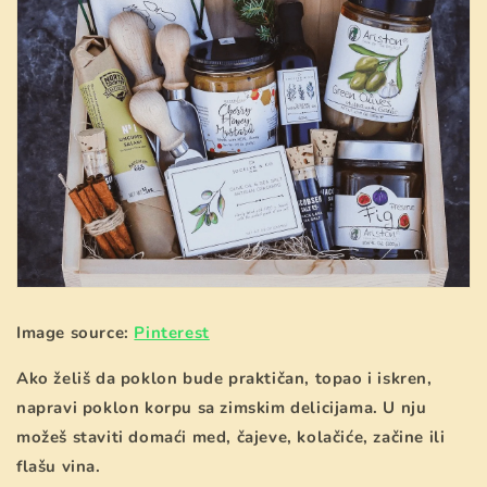
Image source:
Pinterest
Ako želiš da poklon bude praktičan, topao i iskren,
napravi poklon korpu sa zimskim delicijama. U nju
možeš staviti domaći med, čajeve, kolačiće, začine ili
flašu vina.