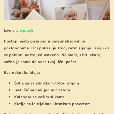
Izvor:
Unsplash
Postoji nešto posebno u personalizovanim
poklononima. Oni pokazuju trud, razmišljanje i želju da
se pokloni nešto jedinstveno. Ne moraju biti skupi,
važno je samo da nose tvoj lični pečat.
Evo nekoliko ideja:
Šolja sa zajedničkom fotografijom
Jastučić sa omiljenim citatom
Kalendar sa vašim slikama
Kutija sa inicijalima i kratkom posvetom